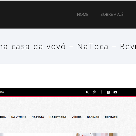
HOME
SOBRE A ALÊ
a casa da vovó – NaToca – Revi