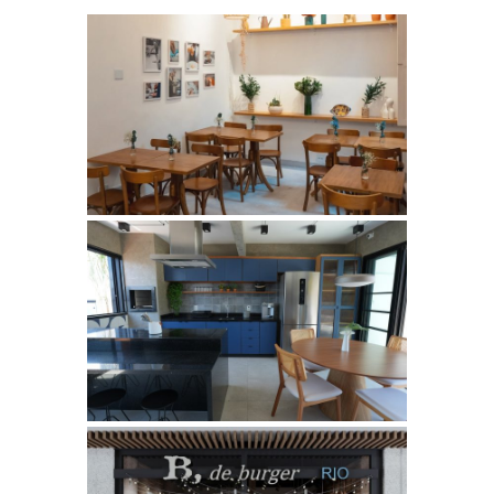
MARZA – CATERING E CASA
DE EVENTOS – BOTAFOGO
Comerciais
ROOFTOP EDIFÍCIO
COMERCIAL – CENTRO –
PROJ. ARQ. NATALIA SALA
Comerciais
EXPANSÃO DA LANCHONETE