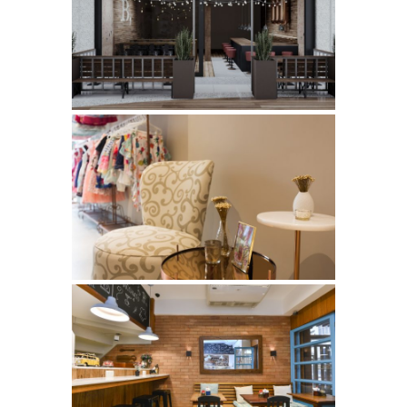
B DE BURGER – BARRA DA
TIJUCA
Comerciais
LOJA MOOI | CONTANDO UM
CONTO
Comerciais
APETITE CAFÉ
Comerciais